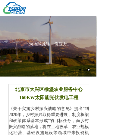
新能源电力综合解决方案专家
网站首页
产品中心
关于我们
为地球减轻一份压力
解决方案
公司动态
人才招聘
项目案例
联系我们
北京市大兴区榆垡农业服务中心
160KW太阳能光伏发电工程
《关于实施乡村振兴战略的意见》提出“到
2020年，乡村振兴取得重要进展，制度框架
和政策体系基本形成”的目标任务，而乡村
振兴战略的落地，将在土地改革、农业规模
化经营、基础设施建设等领域带来投资机