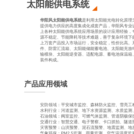
太阳能供电系统
华阳风太阳能供电系统
是利用太阳能光电转化原理
提供电力供应的高度集成化成套产品，华阳风专业
上各种太阳能供电系统应用场景的设计应用经验，
源不稳定、节能降耗等技术难题，善于复杂环境下
上万套产品投入市场运行，安全稳定，性价比高。
件、防雷汇流箱、太阳能储能蓄电池、太阳能充放
输模块、太阳能逆变器、适配电源、蓄电池保温箱
装件构成。
产品应用领域
安防领域：
平安城市监控、森林防火监控、雪亮工
水利行业：河道监测
、地下水资源监测、水质监测
石油领域：阀室监控、可燃气体监测、管道阴极保
交通行业：智慧交通、电子警察、卡口抓拍、隧道
灾害预警：山洪预警、泥石流预警、地震监测、地
气象环保：PM2.5监测、雨量监测、空气温湿度