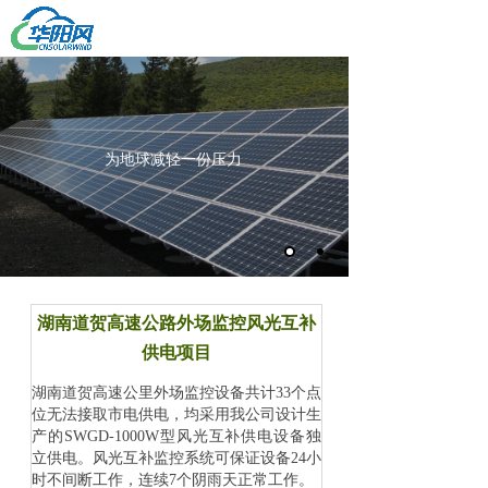
新能源电力综合解决方案专家
网站首页
产品中心
关于我们
为地球减轻一份压力
解决方案
公司动态
人才招聘
项目案例
联系我们
湖南道贺高速公路外场监控风光互补
供电项目
湖南道贺高速公里外场监控设备共计33个点
位无法接取市电供电，均采用我公司设计生
产的SWGD-1000W型风光互补供电设备独
立供电。风光互补监控系统可保证设备24小
时不间断工作，连续7个阴雨天正常工作。