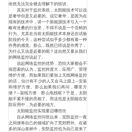
依然无法完全褪去理解下的惊讶。
其实对于监控系统，太阳能技术可以说
是奢华但是又必要的。说它奢华，是因为在
现有的技术中，讲一个新能源技术引入一个
略有沧桑的行业里，不得不说是一个尝鲜的
行为。尤其在当前太阳能技术本身还在试验
阶段的今天，这种尝试似乎多少都有着一种
作秀的感觉。那么，既然已经说是作秀了，
为什么又说是必要的呢？这自然又要从我们
的网络监控说起了。
说起网络监控的优势，恐怕大家都会不
假思索的认为，监控跨度大，应用广、管理
维护方便。而如果我们要加上无线网络监控
的话，估计有不少的人又会马上跟上
--
安装
和维护方便。那么如果我们再问，哪里方
便？
--
架线方便···那么电线呢？于是，太阳
能不紧不慢的亮相了。而这也是太阳能在安
防应用中，为必要的地方。
太阳能监控实现要迈哪些坎
自从网络监控问世以来，安防监控一夜
之间便将自己的领域扩向了荒郊野外。在诸
多的深山老林中，安防监控也为自己迎来了