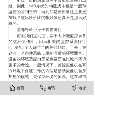
不过，好的质量自然不会被运营商们放
过。因此，
wifi
系统的构建成本也是一般
3g
监控的两到三倍，而到底是要质量还是要更
省钱？这比性价比的帐好像还真不是那么好
算的。
荒郊野岭小身子骨要挺住
前面我们提到过，基于太阳能监控设备
的这种便利性，因而相关的监控系统往往
会
"
发配
"
至人迹罕至的荒郊野岭。于是，在
这么一个条件恶略，维护滞后的环境而言。
设备的环境适应力无疑也要面临比城市环境
更多的考验。一般情况下，监控摄像机在寒
冷环境中保证工作的方法是借助摄像机自身
加热的模式，去保持环境的恒温。这在城市
环境中没有问题。但是对于能源非常宝贵的
首页
电话
地址
太阳能监控来说，简直就是
"
大逆不道
"
的一
种行为。因此，这也更多的要求摄像机需要
拥有一个更强的适应能力，而非通过设备自
身的调整来将机身保护在
"
蜜罐
"
里。所以，
这也对摄像机的各项技术提出了更高的要
求。
太阳能监控我们是否真的已经等不及？
其实，在监控系统日益便利的发展趋势