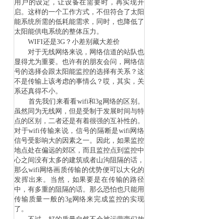
用户的设定，让设备在需要时，再实现开
启。这样的一个工作方式，不但符合了太阳
能系统所需的低耗能需求，同时，也降低了
太阳能供电系统的整体压力。
WIFI
还是
3G
？小差别藏大差价
对于无线网络来说，网络信道的站队也
显得尤为重要。也许有的朋友会问，网络信
号的选择会跟太阳能监控的选择有关系？这
不是传输上该考虑的事情么？哎，其实，关
系还真得不小。
首先我们来看看
wifi
和
3g
网络的区别。
虽然同为无线网，但是受制于发展时间与特
点的区别，二者还是有着很强的互补性的。
对于
wifi
传输来说，信号的隔断是
wifi
网络
信号受影响大的因素之一。因此，如果监控
地点处在偏远的郊区，而且监控点到监控中
心之间没有太多的建筑或者山沟阻隔的话，
那么
wifi
网络画质传输的优势便可以大化的
发挥出来。当然，如果要是在传输的路径
中，有多重的阻隔的话。那么恐怕也只能用
传输质量一般的
3g
网络来完成监控的实现
了。