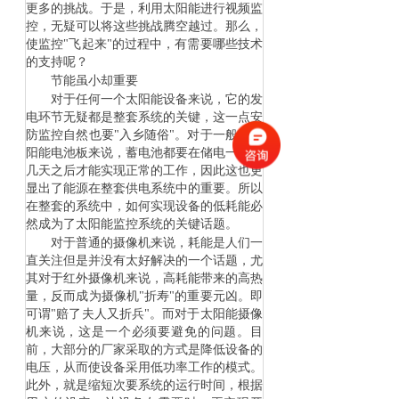
更多的挑战。于是，利用太阳能进行视频监
控，无疑可以将这些挑战腾空越过。那么，
使监控
"
飞起来
"
的过程中，有需要哪些技术
的支持呢？
节能虽小却重要
对于任何一个太阳能设备来说，它的发
电环节无疑都是整套系统的关键，这一点安
防监控自然也要
"
入乡随俗
"
。对于一般的太
阳能电池板来说，蓄电池都要在储电一天活
几天之后才能实现正常的工作，因此这也更
显出了能源在整套供电系统中的重要。所以
在整套的系统中，如何实现设备的低耗能必
然成为了太阳能监控系统的关键话题。
对于普通的摄像机来说，耗能是人们一
直关注但是并没有太好解决的一个话题，尤
其对于红外摄像机来说，高耗能带来的高热
量，反而成为摄像机
"
折寿
"
的重要元凶。即
可谓
"
赔了夫人又折兵
"
。而对于太阳能摄像
机来说，这是一个必须要避免的问题。目
前，大部分的厂家采取的方式是降低设备的
电压，从而使设备采用低功率工作的模式。
此外，就是缩短次要系统的运行时间，根据