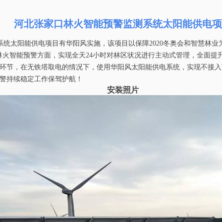
河北张家口林火智能预警监测系统太阳能供电项
统太阳能供电项目有华阳风实施，该项目以保障2020冬奥会和智慧林业
林火智能预警方面，实现全天24小时对林区状况进行主动式管理，全面提
环节，在无铁塔取电的情况下，使用华阳风太阳能供电系统，实现不接入
警持续稳定工作保驾护航！
安装照片