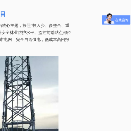
目
为核心主题，按照“投入少、多整合、重
升安全林业防护水平。监控前端站点都位
市电网，完全自给供电，低成本高回报